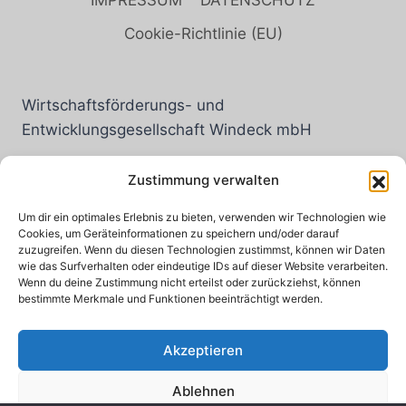
Cookie-Richtlinie (EU)
Wirtschaftsförderungs- und
Entwicklungsgesellschaft Windeck mbH
Rathausstraße 12
Zustimmung verwalten
51570 Windeck
Um dir ein optimales Erlebnis zu bieten, verwenden wir Technologien wie
Cookies, um Geräteinformationen zu speichern und/oder darauf
zuzugreifen. Wenn du diesen Technologien zustimmst, können wir Daten
wie das Surfverhalten oder eindeutige IDs auf dieser Website verarbeiten.
Wenn du deine Zustimmung nicht erteilst oder zurückziehst, können
Tel.: 02292 6010
bestimmte Merkmale und Funktionen beeinträchtigt werden.
Fax: 02292-601-291
Mail:
info@wifoe-windeck.de
Akzeptieren
Ablehnen