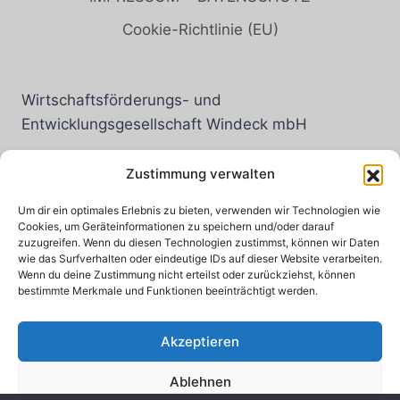
Cookie-Richtlinie (EU)
Wirtschaftsförderungs- und
Entwicklungsgesellschaft Windeck mbH
Rathausstraße 12
Zustimmung verwalten
51570 Windeck
Um dir ein optimales Erlebnis zu bieten, verwenden wir Technologien wie
Cookies, um Geräteinformationen zu speichern und/oder darauf
zuzugreifen. Wenn du diesen Technologien zustimmst, können wir Daten
wie das Surfverhalten oder eindeutige IDs auf dieser Website verarbeiten.
Wenn du deine Zustimmung nicht erteilst oder zurückziehst, können
Tel.: 02292 6010
bestimmte Merkmale und Funktionen beeinträchtigt werden.
Fax: 02292-601-291
Mail:
info@wifoe-windeck.de
Akzeptieren
Ablehnen