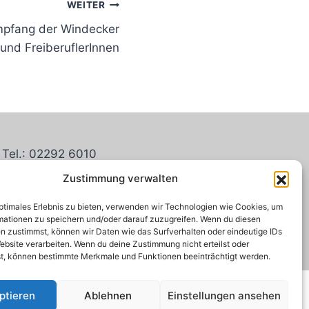
WEITER
mpfang der Windecker
und FreiberuflerInnen
Tel.: 02292 6010
Fax: 02292-601-291
Zustimmung verwalten
Mail:
info@wifoe-windeck.de
optimales Erlebnis zu bieten, verwenden wir Technologien wie Cookies, um
mationen zu speichern und/oder darauf zuzugreifen. Wenn du diesen
n zustimmst, können wir Daten wie das Surfverhalten oder eindeutige IDs
ebsite verarbeiten. Wenn du deine Zustimmung nicht erteilst oder
t, können bestimmte Merkmale und Funktionen beeinträchtigt werden.
ptieren
Ablehnen
Einstellungen ansehen